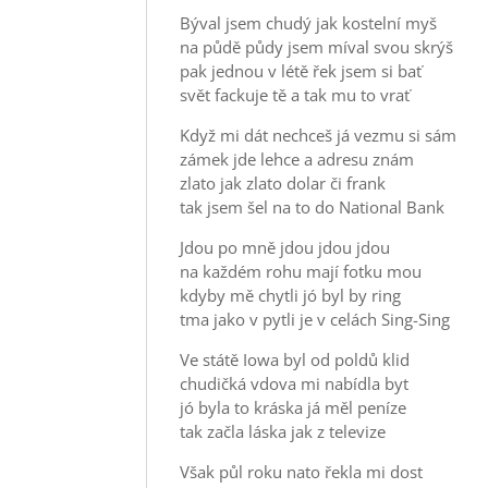
Býval jsem chudý jak kostelní myš
na půdě půdy jsem míval svou skrýš
pak jednou v létě řek jsem si bať
svět fackuje tě a tak mu to vrať
Když mi dát nechceš já vezmu si sám
zámek jde lehce a adresu znám
zlato jak zlato dolar či frank
tak jsem šel na to do National Bank
Jdou po mně jdou jdou jdou
na každém rohu mají fotku mou
kdyby mě chytli jó byl by ring
tma jako v pytli je v celách Sing-Sing
Ve státě Iowa byl od poldů klid
chudičká vdova mi nabídla byt
jó byla to kráska já měl peníze
tak začla láska jak z televize
Však půl roku nato řekla mi dost