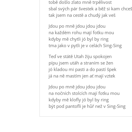
tobě došlo zlato mně trpělivost
sbal svých pár švestek a běž si kam chce
tak jsem na cestě a chudý jak veš
Jdou po mně jdou jdou jdou
na každém rohu mají fotku mou
kdyby mě chytli jó byl by ring
tma jako v pytli je v celách Sing-Sing
Teď ve státě Utah žiju spokojen
pípu jsem utáh a straním se žen
jó kladou mi pasti a do pastí špek
já na ně mastím jen ať mají vztek
Jdou po mně jdou jdou jdou
na nočních stolcích mají fotku mou
kdyby mě klofly jó byl by ring
být pod pantoflí je hůř než v Sing-Sing