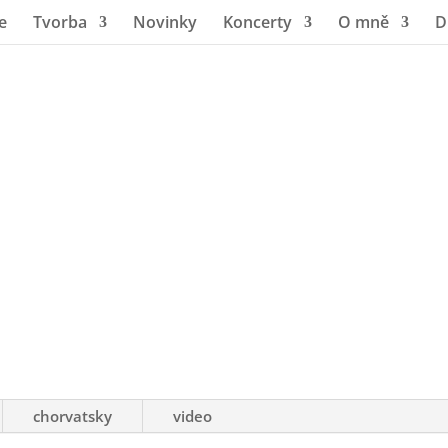
e
Tvorba
Novinky
Koncerty
O mně
D
chorvatsky
video