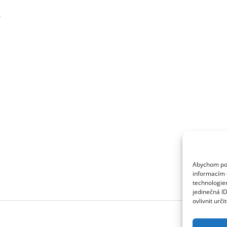
š
Abychom posk
informacím o
technologie
jedinečná I
ovlivnit urči