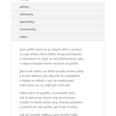
polsky
německy
španělsky
chorvatsky
video
Jsem příliš starý na to, abych věřil v revoluci
a svoji velkou hlavu těžko skryju pod kapucí
a nechutná mi, když se vaří předvařená rýže,
v náprsní kapse nosím ventinol na potíže.
Jak to tak vidím, asi těžko projdu uchem jehly
a lesem běhám tak, aby mě vlci nedoběhli
a kdyby se někdo z vás na anděla ptal,
mám jizvu na rtu, když při mně stál.
Sako mám od popílku, na kravatě saze,
mé hrubé prsty neumí uzly na provaze
a když mi občas tečou slzy, hned je polykám
a tančím jen tak rychle, jak hraje muzika,
mé oči mnohé viděly a ruce mnohé měly