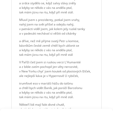
a srdce stydělo se, když salvy slávy zněly
a kdyby se někdo z vás na anděla ptal,
tak mám jizvu na rtu, když při mně stál.
Mluvil jsem s prezidenty, potkal jsem vrahy,
nahý jsem na svět přišel a odejdu nahý,
v patnácti viděl jsem, jak kolem jely ruské tanky
a v padesáti nechával si věštit od cikánky
a dříve, než mě přijme svatý Petr u komise,
básníkům české země chtěl bych uklonit se
a kdyby se někdo z vás na anděla ptal,
tak mám jizvu na rtu, když při mně stál
V Paříži četl jsem si ruskou verzi L´Humanité
a z bible zatím pochopil jen věty nerozvité,
v New Yorku chyt´ jsem koutek od plastových lžiček,
ale nejlepší káva je v Hypernově U rybiček,
trumfové eso v mariáši hážu do talónu
a chtěl bych vidět Baník, jak poráží Barcelonu
a kdyby se někdo z vás na anděla ptal,
tak mám jizvu na rtu, když při mně stál.
Někteří lidi mají fakt divné chutě,
ale já, lásko má, stále stejně miluju tě,