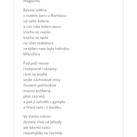
magazínu
Bývala viděna
v malém baru u Rozhlasu
od sebe kolena
a cizí ruka kolem pasu
trochu se napila
trochu se opila
na účet redaktora
za týden nato byla hvězdou
Mikrofóra
Pod paží nosila
rozepsané rukopisy
ráno se budila
vedle záchodové mísy
životem potřísněná
múzou políbená
plná zázraků
a pak ji vyhodili z gymplu
a hned nato i z baráku
Ve třetím měsíci
dostala chuť na jahody
ale básníci tatíci
nepomýšlej na rozvody