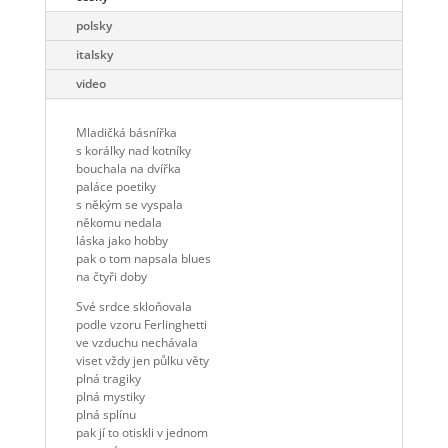
polsky
italsky
video
Mladičká básnířka
s korálky nad kotníky
bouchala na dvířka
paláce poetiky
s někým se vyspala
někomu nedala
láska jako hobby
pak o tom napsala blues
na čtyři doby
Své srdce skloňovala
podle vzoru Ferlinghetti
ve vzduchu nechávala
viset vždy jen půlku věty
plná tragiky
plná mystiky
plná splínu
pak jí to otiskli v jednom