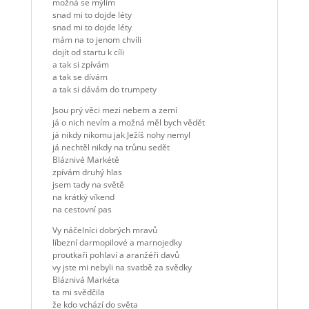
možná se mýlím
snad mi to dojde léty
snad mi to dojde léty
mám na to jenom chvíli
dojít od startu k cíli
a tak si zpívám
a tak se dívám
a tak si dávám do trumpety
Jsou prý věci mezi nebem a zemí
já o nich nevím a možná měl bych vědět
já nikdy nikomu jak Ježíš nohy nemyl
já nechtěl nikdy na trůnu sedět
Bláznivé Markétě
zpívám druhý hlas
jsem tady na světě
na krátký víkend
na cestovní pas
Vy náčelníci dobrých mravů
líbezní darmopilové a marnojedky
proutkaři pohlaví a aranžéři davů
vy jste mi nebyli na svatbě za svědky
Bláznivá Markéta
ta mi svědčila
že kdo vchází do světa