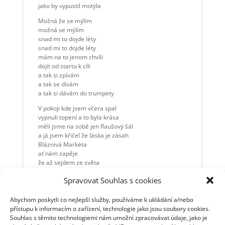
jako by vypustil motýla
Možná že se mýlím
možná se mýlím
snad mi to dojde léty
snad mi to dojde léty
mám na to jenom chvíli
dojít od startu k cíli
a tak si zpívám
a tak se dívám
a tak si dávám do trumpety
V pokoji kde jsem včera spal
vypnuli topení a to byla krása
měli jsme na sobě jen flaušový šál
a já jsem křičel že láska je zásah
Bláznivá Markéta
ať nám zapěje
že až sejdem ze světa
čáry máry fuk
Spravovat Souhlas s cookies
nic se neděje
Bláznivá Markéta
ať nám zapěje
Abychom poskytli co nejlepší služby, používáme k ukládání a/nebo
že až sejdem ze světa
přístupu k informacím o zařízení, technologie jako jsou soubory cookies.
čáry máry fuk
Souhlas s těmito technologiemi nám umožní zpracovávat údaje, jako je