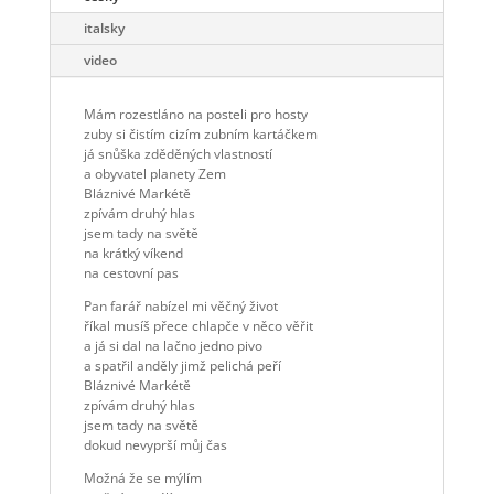
italsky
video
Mám rozestláno na posteli pro hosty
zuby si čistím cizím zubním kartáčkem
já snůška zděděných vlastností
a obyvatel planety Zem
Bláznivé Markétě
zpívám druhý hlas
jsem tady na světě
na krátký víkend
na cestovní pas
Pan farář nabízel mi věčný život
říkal musíš přece chlapče v něco věřit
a já si dal na lačno jedno pivo
a spatřil anděly jimž pelichá peří
Bláznivé Markétě
zpívám druhý hlas
jsem tady na světě
dokud nevyprší můj čas
Možná že se mýlím