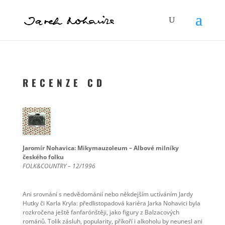
R E C E N Z E C D
Jaromír Nohavica: Mikymauzoleum – Albové milníky
českého folku
FOLK&COUNTRY – 12/1996
Ani srovnání s nedvědománií nebo někdejším uctíváním Jardy
Hutky či Karla Kryla: předlistopadová kariéra Jarka Nohavici byla
rozkročena ještě fanfarónštěji, jako figury z Balzacových
románů. Tolik zásluh, popularity, příkoří i alkoholu by neunesl ani