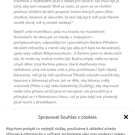
znamená s nadhledem psát o některých věcech, tak musí být jó
silný, aby tam nespadl. Mně se stalo, že jsem se ve chvílích
jakéhosi očištění do těch propastí, kolem kterých jsem dříve
chodíval, kouknul. Je absurdní, že teď, kdy bych měl psát hlavně
veselé písně, mě ty veselé nelákají.“
Kejklíř unikl mumifikaci, jaká mu hrozila na muzeálních
festivalech. Ve dvou jak za mlada, s chápajícím i
pochybovačným, odpouštějícím i posměšným Karlem Plíhalem
obráželi městečka a menší sály (po albu jich bylo na devadesát),
spolu taky udělali Mikymauzoleum. „S Karlem jsem tu desku točil
tak, že motto by možná mohlo být: Buď to přijde, nebo to nemá
smysl dělat. Jistá Karlova pokora, která doplňovala mou
neklidnost, jistá má touha vršit a jeho pročišťovat.! Spíš nějaký
klávesista, než já by měl vystihnout Plíhalův zásadní aranžérský,
kytarový a klávesový přínos. Jak se dělá, aby klávesy zněly
vránovitě (Peklo a ráj) nebo kolednicky (Sudičky), aby doprovod
vedle toho přívalu veršů jeno m necupital, ale prosvětlil je a
přimykal se i k Nohovicovu hlasu, což je jako když má zámecký
písař tančit s drvoštěpem.
Škoda, že dílo jako Mikymauzoleum nemůže být korunováno
grafickou tečkou o velikosti obalu velké desky. Hasičská
Spravovat Souhlas s cookies
fotografie Jindřicha Šteita by tou korunou jistě byla; na čtverečku
kompatktního disku je jen korunkou. Podobnou jako to, že se ve
Abychom poskytli co nejlepší služby, používáme k ukládání a/nebo
výroční anketě Folk & Country 19932 Mikymauzoleum stalo
přístupu k informacím o zařízení, technologie jako jsou soubory cookies.