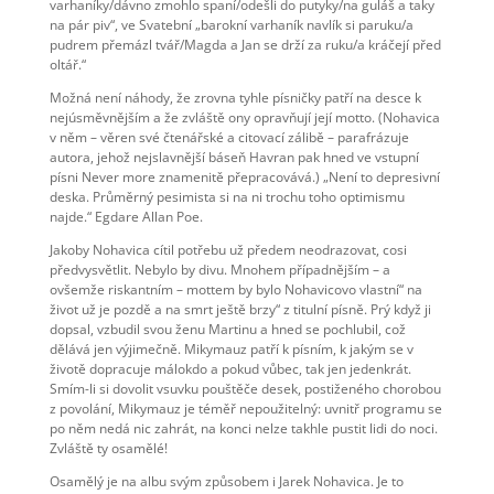
varhaníky/dávno zmohlo spaní/odešli do putyky/na guláš a taky
na pár piv“, ve Svatební „barokní varhaník navlík si paruku/a
pudrem přemázl tvář/Magda a Jan se drží za ruku/a kráčejí před
oltář.“
Možná není náhody, že zrovna tyhle písničky patří na desce k
nejúsměvnějším a že zvláště ony opravňují její motto. (Nohavica
v něm – věren své čtenářské a citovací zálibě – parafrázuje
autora, jehož nejslavnější báseň Havran pak hned ve vstupní
písni Never more znamenitě přepracovává.) „Není to depresivní
deska. Průměrný pesimista si na ni trochu toho optimismu
najde.“ Egdare Allan Poe.
Jakoby Nohavica cítil potřebu už předem neodrazovat, cosi
předvysvětlit. Nebylo by divu. Mnohem případnějším – a
ovšemže riskantním – mottem by bylo Nohavicovo vlastní“ na
život už je pozdě a na smrt ještě brzy“ z titulní písně. Prý když ji
dopsal, vzbudil svou ženu Martinu a hned se pochlubil, což
dělává jen výjimečně. Mikymauz patří k písním, k jakým se v
životě dopracuje málokdo a pokud vůbec, tak jen jedenkrát.
Smím-li si dovolit vsuvku pouštěče desek, postiženého chorobou
z povolání, Mikymauz je téměř nepoužitelný: uvnitř programu se
po něm nedá nic zahrát, na konci nelze takhle pustit lidi do noci.
Zvláště ty osamělé!
Osamělý je na albu svým způsobem i Jarek Nohavica. Je to