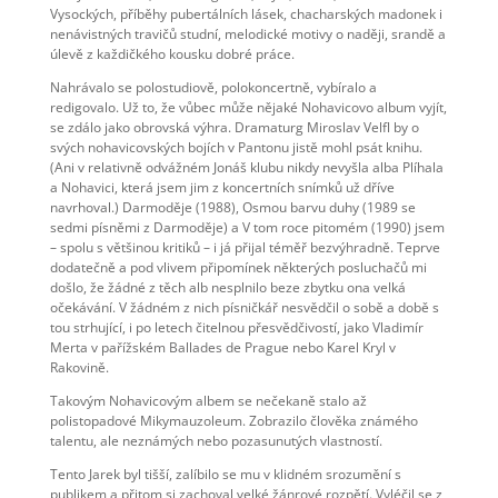
Vysockých, příběhy pubertálních lásek, chacharských madonek i
nenávistných travičů studní, melodické motivy o naději, srandě a
úlevě z každičkého kousku dobré práce.
Nahrávalo se polostudiově, polokoncertně, vybíralo a
redigovalo. Už to, že vůbec může nějaké Nohavicovo album vyjít,
se zdálo jako obrovská výhra. Dramaturg Miroslav Velfl by o
svých nohavicovských bojích v Pantonu jistě mohl psát knihu.
(Ani v relativně odvážném Jonáš klubu nikdy nevyšla alba Plíhala
a Nohavici, která jsem jim z koncertních snímků už dříve
navrhoval.) Darmoděje (1988), Osmou barvu duhy (1989 se
sedmi písněmi z Darmoděje) a V tom roce pitomém (1990) jsem
– spolu s většinou kritiků – i já přijal téměř bezvýhradně. Teprve
dodatečně a pod vlivem připomínek některých posluchačů mi
došlo, že žádné z těch alb nesplnilo beze zbytku ona velká
očekávání. V žádném z nich písničkář nesvědčil o sobě a době s
tou strhující, i po letech čitelnou přesvědčivostí, jako Vladimír
Merta v pařížském Ballades de Prague nebo Karel Kryl v
Rakovině.
Takovým Nohavicovým albem se nečekaně stalo až
polistopadové Mikymauzoleum. Zobrazilo člověka známého
talentu, ale neznámých nebo pozasunutých vlastností.
Tento Jarek byl tišší, zalíbilo se mu v klidném srozumění s
publikem a přitom si zachoval velké žánrové rozpětí. Vyléčil se z