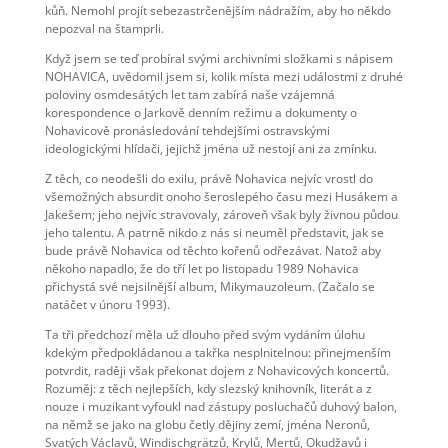
kůň. Nemohl projít sebezastrčenějším nádražím, aby ho někdo
nepozval na štamprli.
Když jsem se teď probíral svými archivními složkami s nápisem
NOHAVICA, uvědomil jsem si, kolik místa mezi událostmi z druhé
poloviny osmdesátých let tam zabírá naše vzájemná
korespondence o Jarkově denním režimu a dokumenty o
Nohavicově pronásledování tehdejšími ostravskými
ideologickými hlídači, jejichž jména už nestojí ani za zmínku.
Z těch, co neodešli do exilu, právě Nohavica nejvíc vrostl do
všemožných absurdit onoho šeroslepého času mezi Husákem a
Jakešem; jeho nejvíc stravovaly, zároveň však byly živnou půdou
jeho talentu. A patrně nikdo z nás si neuměl představit, jak se
bude právě Nohavica od těchto kořenů odřezávat. Natož aby
někoho napadlo, že do tří let po listopadu 1989 Nohavica
přichystá své nejsilnější album, Mikymauzoleum. (Začalo se
natáčet v únoru 1993).
Ta tři předchozí měla už dlouho před svým vydáním úlohu
kdekým předpokládanou a takřka nesplnitelnou: přinejmenším
potvrdit, raději však překonat dojem z Nohavicových koncertů.
Rozuměj: z těch nejlepších, kdy slezský knihovník, literát a z
nouze i muzikant vyfoukl nad zástupy posluchačů duhový balon,
na němž se jako na globu četly dějiny zemí, jména Neronů,
Svatých Václavů, Windischgrätzů, Krylů, Mertů, Okudžavů i