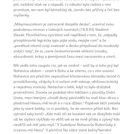
pití, naštěstí však ne z nápadů. I v zákulisí byla radost s ním
promluvit, ten tam byl kámošský tik, úsměv bez příčiny a řeč bez
myšlenky.
„Mikymauzoleum je zatraceně dospělá deska“, uzavíral svou
podrobnou recenzi v Lidových novinách (18.8.93) Vladimír
Vlasák. Písničkářovu vyzrálost vidí například v tom, že „odpadly
prvoplánovité legrácky typu pijte vodu, nepijte rum“ a že
„poněkud ztlumil svoji svatozář a desku přepóloval do osudověji
znějící noty“, že tu „vane českomoravské vědomí smutku,
absurdnosti, krásy a pomíjivosti času mezi narozením a smrtí.
Mě vedle toho zaujalo i to, jak se změnil – aniž by si toho prý byl
Nohavica vědom – vztah k Bohu a ke všemu, co s ním souvisí.
Nohavica ani před tím nepoužíval křesťanskou tématiku lacině či
prosťáčkovsky, vždycky k ní ovšem měl odstup, většinou kritický
a nejednou ironický. Netlachal o bibli, když to bylo dráždivě
protirežimní. Docela se podobal těm lidičkám z písničky Dolní
Lhota, mezi kterými „chodil divný pán/viděli ho malí kluci dírou v
plotě/nad hlavou měl kruh a v ruce džbán.“ Popěvek běží zvesela
jako ty staré babky, co si povídaly, že do vesnice přišel bůh. Bez
vyznání taky končí: „Kdo máš oči ke koukání tak se dívej/kdo máš
uši ke slyšení slyš/kdo mi věříš tak se ke mně přidej a zpívej/ kdo
nevěříš tak mlč jako myš.“ V Sudvějovi Nohavicův Buborůvky a
zrzavou má hlavu“. V písničce Na zídce staré kašny“barokní