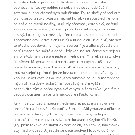
samota nikoli nepodobná té Kristově na poušti, zkouška
pevnosti, nelítostný pohled na sebe a do sebe, odolávání
satanovi a jeho všemožným pokušením. Byl to skvělý nápad vzít
písničkářovi z ruky kytaru a nechat ho, aby se soustředil jenom
na zpěv, nejméně zvučný, jaký kdy předvedl, chraplavý, odřený
až do ztažené úzkosti, a snad i proto tak soukromý a mrazivě
lezavý. Jarek tu je víc než kdy před tím sám za sebe, daleko od
sborového davu dřívějších Husitů a budoucích Tří čuníků, Víc než
to předlistopadové „ne, nejsme ztraceni“ je z alba slyšet, že on
není ztracen. Ve světě a době, „kdy věci nejsou černé ale nejsou
ani bílé/kdy není tma ale ještě ani vidno není“, Jarek se zatvrdlým
úsměvem Mikymauze drtí mezi zuby „rána bych zrušil“ a v
posledním verši „lásku bych zrušil“. A to je ten okamžik, kde jiní,
možná stejně upřímně, jenže bez talentu, sebelítostivě a plytce
kňourají o velikosti lásky. Pro Jarka tohoto alba je – v membráně
mých uší a srdce – láska čímsi posvátným, tím vyšším,
nezaručitelným a hořce vybojovávaným, o čem zpívají Jenůfka s
Lacou v očistném závěru Janáčkovy Její Pastorkyně.
Kejklíř ve čtyřiceti zmoudřel. Jedenáct let po své písničkářské
premiéře na folkovém Kolotoči v Porubě. „Mikymauze a některé
písně z této desky bych za jiných okolností nebyl schopen
napsat“, řekl v rozhovoru s Ivanem Junášem (Region 41/1993).
„Byl jsem takříkajích slabší v kramflecích, jsou chvíle, kdy člověk
stojí nad propastí. A jestliže se chce podívat hluboko dolů, to