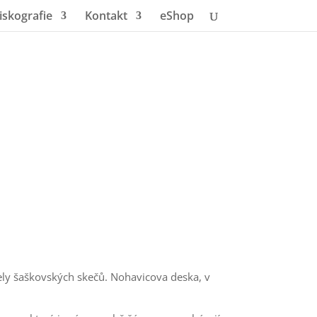
iskografie
Kontakt
eShop
ely šaškovských skečů. Nohavicova deska, v