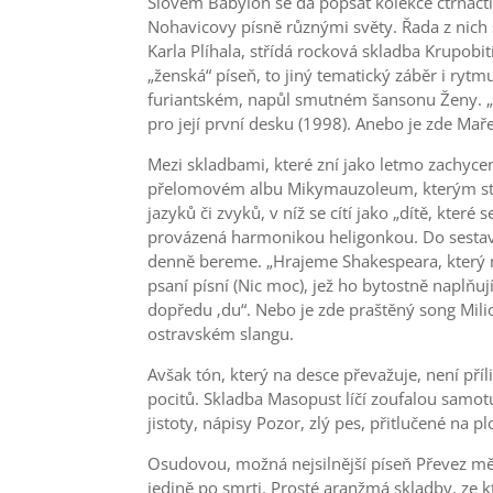
Slovem Babylon se dá popsat kolekce čtrnáct
Nohavicovy písně různými světy. Řada z nich s
Karla Plíhala, střídá rocková skladba Krupobi
„ženská“ píseň, to jiný tematický záběr i ry
furiantském, napůl smutném šansonu Ženy. „Až
pro její první desku (1998). Anebo je zde Ma
Mezi skladbami, které zní jako letmo zachycen
přelomovém albu Mikymauzoleum, kterým starto
jazyků či zvyků, v níž se cítí jako „dítě, kte
provázená harmonikou heligonkou. Do sestavy p
denně bereme. „Hrajeme Shakespeara, který nás
psaní písní (Nic moc), jež ho bytostně naplňuj
dopředu ‚du“. Nebo je zde praštěný song Mi
ostravském slangu.
Avšak tón, který na desce převažuje, není pří
pocitů. Skladba Masopust líčí zoufalou samot
jistoty, nápisy Pozor, zlý pes, přitlučené na p
Osudovou, možná nejsilnější píseň Převez mě, 
jedině po smrti. Prosté aranžmá skladby, ze 