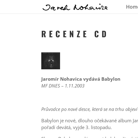
Hom
R E C E N Z E C D
Jaromír Nohavica vydává Babylon
MF DNES – 1.11.2003
Průvodce po nové desce, která se na trhu objeví
Babylon je nové, dlouho očekávané album Jar
pořadí devátá, vyjde 3. listopadu.