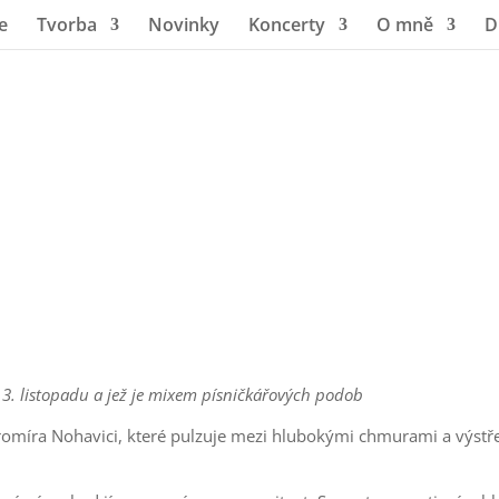
e
Tvorba
Novinky
Koncerty
O mně
D
 3. listopadu a jež je mixem písničkářových podob
omíra Nohavici, které pulzuje mezi hlubokými chmurami a výstř