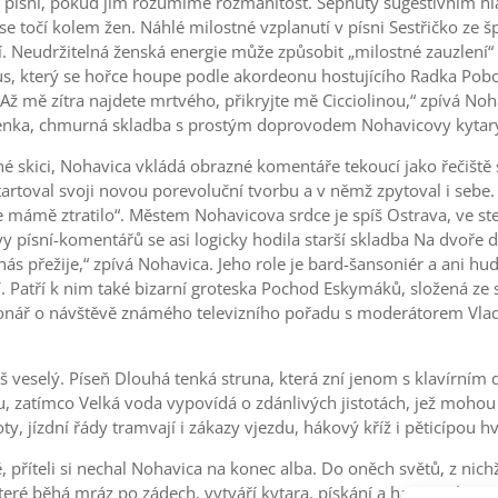
i písní, pokud jím rozumíme rozmanitost. Sepnuty sugestivním hl
e točí kolem žen. Náhlé milostné vzplanutí v písni Sestřičko ze šp
tí. Neudržitelná ženská energie může způsobit „milostné zauzlení
tmus, který se hořce houpe podle akordeonu hostujícího Radka Pob
 mě zítra najdete mrtvého, přikryjte mě Cicciolinou,“ zpívá Noha
řenka, chmurná skladba s prostým doprovodem Nohavicovy kytary,
é skici, Nohavica vkládá obrazné komentáře tekoucí jako řečiště s
val svoji novou porevoluční tvorbu a v němž zpytoval i sebe. Ny
ré se mámě ztratilo“. Městem Nohavicova srdce je spíš Ostrava, ve 
ísní-komentářů se asi logicky hodila starší skladba Na dvoře div
 přežije,“ zpívá Nohavica. Jeho role je bard-šansoniér a ani hude
í. Patří k nim také bizarní groteska Pochod Eskymáků, složená ze sl
lionář o návštěvě známého televizního pořadu s moderátorem Vla
liš veselý. Píseň Dlouhá tenká struna, která zní jenom s klavírn
u, zatímco Velká voda vypovídá o zdánlivých jistotách, jež mohou
loty, jízdní řády tramvají i zákazy vjezdu, hákový kříž i pěticípou 
příteli si nechal Nohavica na konec alba. Do oněch světů, z nichž
které běhá mráz po zádech, vytváří kytara, pískání a harmonika p