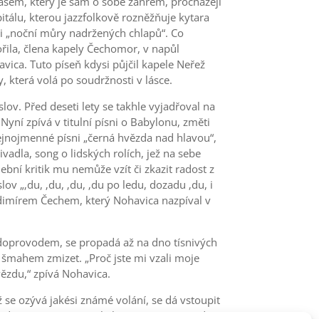
asem, který je sám o sobě žánrem, procházejí
itálu, kterou jazzfolkově rozněžňuje kytara
“ i „noční můry nadržených chlapů“. Co
ořila, člena kapely Čechomor, v napůl
vica. Tuto píseň kdysi půjčil kapele Neřež
 která volá po soudržnosti v lásce.
lov. Před deseti lety se takhle vyjadřoval na
ní zpívá v titulní písni o Babylonu, změti
stejnojmenné písni „černá hvězda nad hlavou“,
adla, song o lidských rolích, jež na sebe
bní kritik mu nemůže vzít či zkazit radost z
ov „‚du, ‚du, ‚du, ‚du po ledu, dozadu ‚du, i
dimírem Čechem, který Nohavica nazpíval v
ím doprovodem, se propadá až na dno tísnivých
 šmahem zmizet. „Proč jste mi vzali moje
hvězdu,“ zpívá Nohavica.
 se ozývá jakési známé volání, se dá vstoupit
roducenta Víta Sázavského. Písně mají střídmá