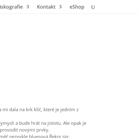
iskografie
Kontakt
eShop
i dala na krk klíč, které je jedním z
ymyslí a bude hrát na jistotu. Ale opak je
oprovodit novými prvky.
téměř nezvykle bluesová Řekni sýr.