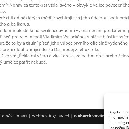
romír Nohavica tentokrát vzdal svého – obvykle velice povedenéh
rav.
eré cítil od některých médií rozebírajících jeho údajnou spoluprác
ého alba Ikarus.
cí do minulosti. Snad kvůli nedávnému vyznamenání předanému p
la Píseň pro V. V. neboli Vladimíra Vysockého, v níž se hlásí ke
, že to byla titulní píseň jeho vůbec prvního oficiálně vydanéh
eho první dlouhohrající deska Darmoděj z téhož roku.
níž zpívá: „Řekla mi včera dívka Tereza, že patřím do starého žele
tý umělec patřit nebude.
Abychom posk
Tomáš Linhart | Webhosting: ha-vel |
Webarchivováno Národní k
informacím o
technologie
jedinečná I