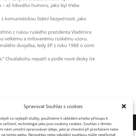
o – až lidového humoru, jako byl třeba
i s komunistickou Státní bezpečností, jako
římo z rukou ruského prezidenta Vladimira
 svému velkému a milovanému ruskému vzoru.
o malého dvojalba, tedy EP z roku 1988 o osmi
za.“ Chválabohu nepatří a podle nové desky lze
Spravovat Souhlas s cookies
ytli co nejlepší služby, používáme k ukládání a/nebo přístupu k
nihovnou ČR
 zařízení, technologie jako jsou soubory cookies. Souhlas s těmito
mi nám umožní zpracovávat údaje, jako je chování při procházení nebo
D na tomto webu. Nesouhlas nebo odvolání souhlasu může nepříznivě