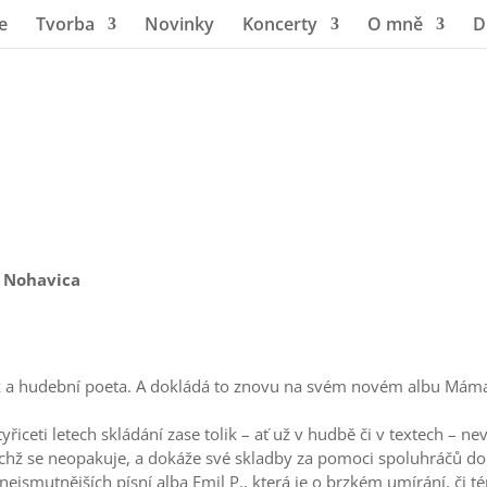
e
Tvorba
Novinky
Koncerty
O mně
D
r Nohavica
k a hudební poeta. A dokládá to znovu na svém novém albu Máma m
řiceti letech skládání zase tolik – ať už v hudbě či v textech – nev
nichž se neopakuje, a dokáže své skladby za pomoci spoluhráčů d
nejsmutnějších písní alba Emil P., která je o brzkém umírání, či 