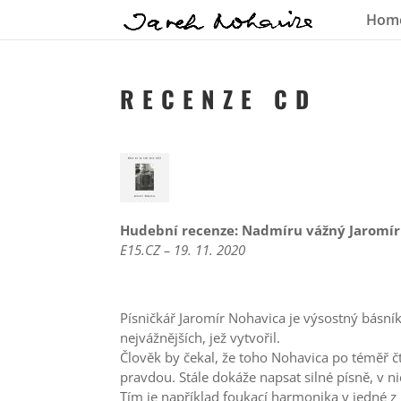
Hom
R E C E N Z E C D
Hudební recenze: Nadmíru vážný Jaromí
E15.CZ – 19. 11. 2020
Písničkář Jaromír Nohavica je výsostný básní
nejvážnějších, jež vytvořil.
Člověk by čekal, že toho Nohavica po téměř čty
pravdou. Stále dokáže napsat silné písně, v 
Tím je například foukací harmonika v jedné z 