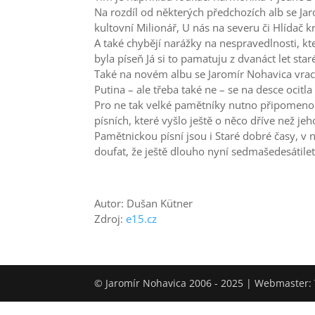
Na rozdíl od některých předchozích alb se Ja
kultovní Milionář, U nás na severu či Hlídač k
A také chybějí narážky na nespravedlnosti, kt
byla píseň Já si to pamatuju z dvanáct let star
Také na novém albu se Jaromír Nohavica vra
Putina – ale třeba také ne – se na desce ocit
Pro ne tak velké pamětníky nutno připomenout
písních, které vyšlo ještě o něco dříve než j
Pamětnickou písní jsou i Staré dobré časy, v 
doufat, že ještě dlouho nyní sedmašedesátile
Autor: Dušan Kütner
Zdroj:
e15.cz
© Jaromír Nohavica 2006 - 2025 | Webmaster: 