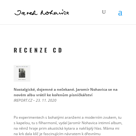
R E C E N Z E C D
Nostalgické, dojemné a nečekané. Jaromír Nohavica se na
novém albu vrátil ke kořenům písničkářství
IREPORT.CZ – 23. 11. 2020
Po experimentech s bohatými aranžemi a moderním zvukem, tu
s kapelou, tu s filharmonií, vydal Jaromír Nohavica intimní album,
na němž hraje prim akustická kytara a nakřáplý hlas. Máma mi
na krk dala klíč je fascinujícím návratem k dřevnímu