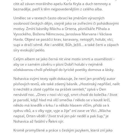
cítit až závan morálního apelu Karla Kryla a duch temnoty a
beznaděje, patří k těm nejpovedenějším z celého alba.
Umělec se v textech často obrací ke jménům výrazných
osobností českých dějin, stejně jako se zvířecími či pohádkovými
motivy. Zmíní básníky Máchu a Ortena, písničkáře Plíhala a
Vysockého, Boženu Němcovou, Jaroslava Marvana i Václava
Havla. Objeví se pasáčci krav, karavany, netopýři, holubi, vlci,
supi a dračí sémě. Ale i andělé, Bůh, Ježíš… a také čerti a zápach
síry evokující peklo.
Celým albem se jako černá nit vine motiv smrti a osamělosti –
aby se v samém závěru v písni Dobří holubi v nejméně
očekávanou chvíli překlopil do lyrické poetiky domova a lásky.
Nohavica svými texty opět dokazuje, že není jen protřelý autor
písňových textů, ale také zdatný básník. „Hostinský nepřišel, nalít
ti nechtěli a zlaté cypřiše na prášek semleli,“ zpívá v Den
nenávidí noc. „Dnes v noci vlci vyjí, smrt chodí do kolečka / život
je parodií, když hlad má vlčí smečka / někdo se v koutě krčí,
někdo má knedlík v krku / a někdo hlasem vlčím, přidá se k
zpěvu vlků, a s vlky vyje, vyje a žije“ zní zase ve Vlci. „Mácha
napsal, Orten věděl / život trvá jen pár neděl a pak šup,“ je
Nohavica až fatální v Řekni sýr.
Kromě promyšlené a práce s českým jazykem, která zní jako