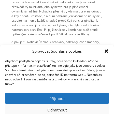
radostná hra, se také na aktuálním albu ukazuje jako pořád
přesvědčivý muzikant. Jeho kytarová hra je plná emocí,
dynamická i něžná. Nohavica přesně ví, kdy má ubrat na důrazu
a kdy přidat. Přestože je album nahrané jen víceméně na kytaru,
osobité harmonie každé skladbě propůjčují punc originality. Jen
jednou se objeví jiný nástroj než kytara, a to dylanovská foukací
harmonika v písni Emil P., jejíž zvuk se v kombinaci s až drsně
upřímným textem zařezává pod kůži jako rezavé žiletky.
A pak je tu Nohavicův hlas. Chraplavý, nakřáplý, charismatický,
vypravěčský. Ale také klidný, občas kouzelný, na správných
Spravovat Souhlas s cookies
místech lehce úderný a burcující. „Řekla mi včera dívka Tereza,
že patřím do starého železa“, zpívá Jaromír Nohavica v písničce
Staré dobré časy. S Terezou nesouhlasím. Na skládku
Abychom poskytli co nejlepší služby, používáme k ukládání a/nebo
zasloužilých umělců tento slezský bard a písničkář rozhodně
přístupu k informacím o zařízení, technologie jako jsou soubory cookies.
ještě nepatří.
Souhlas s těmito technologiemi nám umožní zpracovávat údaje, jako je
chování při procházení nebo jedinečná ID na tomto webu. Nesouhlas
nebo odvolání souhlasu může nepříznivě ovlivnit určité vlastnosti a
funkce.
Autor: Aleš Materna
Zdroj:
iReport.cz
Příjmout
Odmítnout