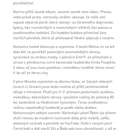
písničkářství.
Není to příliš veselé album, vlastně veselé není vůbec. Přesto,
nebo právě proto, ostravský umělec ukazuje, že stále umí
napsat výborné písně, které obstojí i za skromného doprovodu
kytary, bez rozmáchlých a rozesmátých refrénů, bez patosu a
stadiónového halekání. Do hudební kolekce přimíchal šest
starších písniček, které až překvapivě hladce splynuly s novými.
Nohavica hodně bilancuje a vzpomíná. V titulní Máma mi na krk
dala klíč se písničkář poetickými posmutnělými obrazy
vyrovnává se ztrátou matky, v písničce Emil P. až přímočaře a
stroze s předčasnou smrtí kamaráda hudebníka Emila Pospíšila.
Z obou, ač jsou svou poetikou i melodikou rozdílné, lehce mrazí.
A do očí se derou slzy.
V písni Monika vzpomíná na dávnou lásku, ve Starých dobrých
časech či Zestárli jsme lásko možná až příliš sentimentálně
účtuje s minulostí. Píseň pro V. V. přenese posluchače osobitou
melodikou, básnickými obrazy i použitím ruštiny do poloviny 80.
let, konkrétně za Vladimírem Vysockým. Tento sovětskému
režimu nepohodlný hudebník je podle všeho dodnes
Nohavicovým velkým vzorem. Následující píseň Řekni sýr přitom
skočí rovnou do moderní rozervané doby plné mobilů, selfie,
webových stránek a písniček na YouTube. Další z nových písní
Černý květ a dvě starší Vlci a Řady pak svou uhrančivostí, z níž je