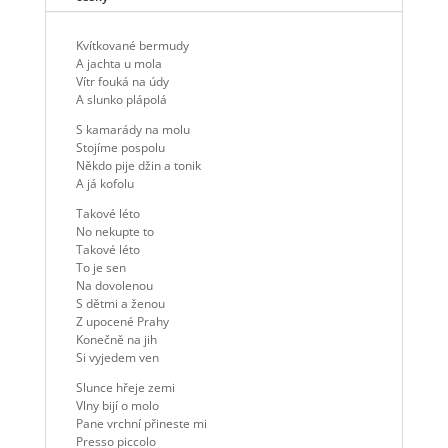
Kvítkované bermudy
A jachta u mola
Vítr fouká na údy
A slunko plápolá
S kamarády na molu
Stojíme pospolu
Někdo pije džin a tonik
A já kofolu
Takové léto
No nekupte to
Takové léto
To je sen
Na dovolenou
S dětmi a ženou
Z upocené Prahy
Konečně na jih
Si vyjedem ven
Slunce hřeje zemi
Vlny bijí o molo
Pane vrchní přineste mi
Presso piccolo