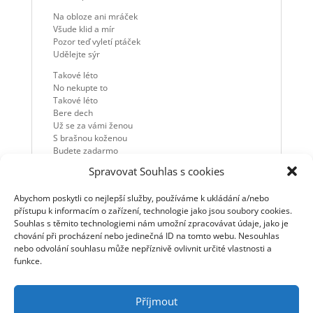
Na obloze ani mráček
Všude klid a mír
Pozor teď vyletí ptáček
Udělejte sýr
Takové léto
No nekupte to
Takové léto
Bere dech
Už se za vámi ženou
S brašnou koženou
Budete zadarmo
Na prvních stránkách novin všech
Spravovat Souhlas s cookies
Takové léto
No nekupte to
Abychom poskytli co nejlepší služby, používáme k ukládání a/nebo
Na vaší unavené tváři
přístupu k informacím o zařízení, technologie jako jsou soubory cookies.
Nebude chmur
Souhlas s těmito technologiemi nám umožní zpracovávat údaje, jako je
Na dovolenou
chování při procházení nebo jedinečná ID na tomto webu. Nesouhlas
S dětmi a ženou
nebo odvolání souhlasu může nepříznivě ovlivnit určité vlastnosti a
S cestovní kanceláří Dalik tour
funkce.
Příjmout