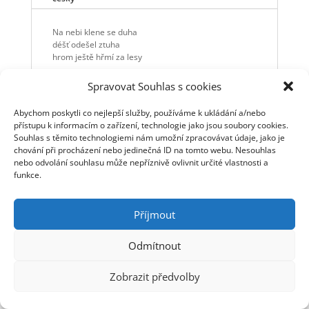
Na nebi klene se duha
déšť odešel ztuha
hrom ještě hřmí za lesy
Ptáci se vracejí domů
Spravovat Souhlas s cookies
a v korunách stromů
slunce s listím hraje si
Abychom poskytli co nejlepší služby, používáme k ukládání a/nebo
Zas bude klid nějaký čas
přístupu k informacím o zařízení, technologie jako jsou soubory cookies.
než nová bouřka překvapí nás
Souhlas s těmito technologiemi nám umožní zpracovávat údaje, jako je
chování při procházení nebo jedinečná ID na tomto webu. Nesouhlas
nebo odvolání souhlasu může nepříznivě ovlivnit určité vlastnosti a
funkce.
Příjmout
© Jaromír Nohavica 2006 - 2025 | Webmaster: Tomáš
Linhart | Webhosting: ha-vel |
Webarchivováno
Odmítnout
Národní knihovnou ČR
Zobrazit předvolby