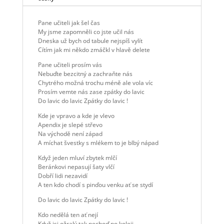
Pane učiteli jak šel čas
My jsme zapomněli co jste učil nás
Dneska už bych od tabule nejspíš vylít
Cítím jak mi někdo zmáčkl v hlavě delete
Pane učiteli prosím vás
Nebuďte bezcitný a zachraňte nás
Chytrého možná trochu méně ale vola víc
Prosím vemte nás zase zpátky do lavic
Do lavic do lavic Zpátky do lavic !
Kde je vpravo a kde je vlevo
Apendix je slepé střevo
Na východě není západ
A míchat švestky s mlékem to je blbý nápad
Když jeden mluví zbytek mlčí
Beránkovi nepasují šaty vlčí
Dobří lidi nezavidí
A ten kdo chodí s pinďou venku ať se stydí
Do lavic do lavic Zpátky do lavic !
Kdo nedělá ten ať nejí
Když jsi ožralý tak nechoď po koleji