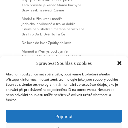
Táta prasete je kanec Máma bachyně
Brzy jazyk nazývati Ruzyně
Modrá tužka kreslí modře
Jednička je výborně a trojka dobře
Cibule není sladká Smetana nerozpláče
Bra Pro Da Li Dvě Hu Ta Če
Do lavic do lavic Zpátky do lavic!
Mamuti a Přemyslovci vymřeli
Ný natý itý ičitý ečný ičný ový istý ičelý
Hlavní město Iránu je Teherán
Spravovat Souhlas s cookies
Ývan mává Blýskavice Ó náš pán
Abychom poskytli co nejlepší služby, používáme k ukládání a/nebo
Oslovujem pátým pádem
přístupu k informacím o zařízení, technologie jako jsou soubory cookies.
Nezabijem Nepokradem
Souhlas s těmito technologiemi nám umožní zpracovávat údaje, jako je
Chleba řežem ostrým nožem
chování při procházení nebo jedinečná ID na tomto webu. Nesouhlas
A aspoň neškodíme když už nepomožem
nebo odvolání souhlasu může nepříznivě ovlivnit určité vlastnosti a
Do lavic do lavic Zpátky do lavic !
funkce.
Příjmout