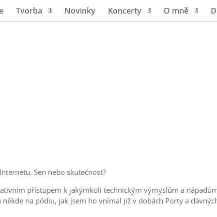
e
Tvorba
Novinky
Koncerty
O mně
D
nternetu. Sen nebo skutečnost?
tivním přístupem k jakýmkoli technickým výmyslům a nápadům, 
někde na pódiu, jak jsem ho vnímal již v dobách Porty a dávných