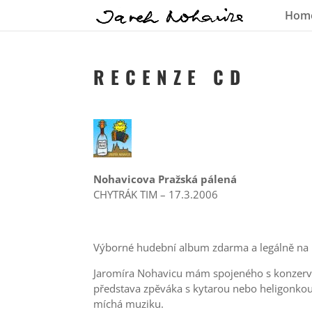
Hom
R E C E N Z E C D
Nohavicova Pražská pálená
CHYTRÁK TIM – 17.3.2006
Výborné hudební album zdarma a legálně na I
Jaromíra Nohavicu mám spojeného s konzerva
představa zpěváka s kytarou nebo heligonkou 
míchá muziku.