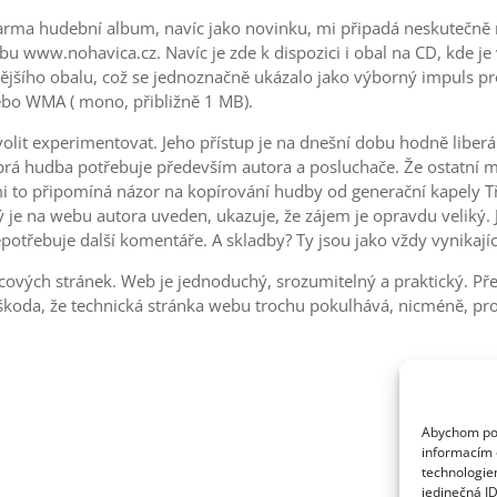
zdarma hudební album, navíc jako novinku, mi připadá neskutečně 
 www.nohavica.cz. Navíc je zde k dispozici i obal na CD, kde je v
avějšího obalu, což se jednoznačně ukázalo jako výborný impuls pr
nebo WMA ( mono, přibližně 1 MB).
lit experimentovat. Jeho přístup je na dnešní dobu hodně liberální
obrá hudba potřebuje především autora a posluchače. Že ostatní m
i to připomíná názor na kopírování hudby od generační kapely Tři
ý je na webu autora uveden, ukazuje, že zájem je opravdu veliký.
 nepotřebuje další komentáře. A skladby? Ty jsou jako vždy vynikají
cových stránek. Web je jednoduchý, srozumitelný a praktický. Pře
le škoda, že technická stránka webu trochu pokulhává, nicméně, pr
Abychom posk
informacím o
technologie
jedinečná I