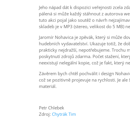
Jeho nápad dát k dispozici veřejnosti zcela 
pálená si může každý stáhnout z autorova webu
tuto akci pojal jako soutěž o návrh nejzajím
skladeb je v MP3 (stereo, velikost do 5 MB) 
Jaromír Nohavica je zpěvák, který si může dovo
hudebních vydavatelství. Ukazuje totiž, že d
prakticky nejdražší, nepotřebujeme. Trochu m
poskytnutí zdrojů zdarma. Počet stažení, kter
neexistují nelegální kopie, což je fakt, který
Závěrem bych chtěl pochválit i design Nohavi
což se pozitivně projevuje na rychlosti. Je a
materiál.
Petr Chlebek
Zdroj:
Chytrák Tim