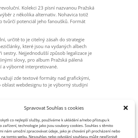
revoluční. Kolekci 23 písní nazvanou Pražská
ýběr z několika alternativ. Nohavica totiž
o tvůrčí potenciál jeho fanoušků. Formát
, určitě to je citelný zásah do strategie
ezičlánky, které jsou na vydaných albech
 sestry. Nejjednodušší způsob legalizace je
 Jinými slovy, pro album Pražská pálená
cí a výborně interpretované.
važují zde textové formáty nad grafickými,
o oblast webdesignu to je výborný studijní
Spravovat Souhlas s cookies
ytli co nejlepší služby, používáme k ukládání a/nebo přístupu k
 zařízení, technologie jako jsou soubory cookies. Souhlas s těmito
mi nám umožní zpracovávat údaje, jako je chování při procházení nebo
D na tomto webu. Nesouhlas nebo odvolání souhlasu může nepříznivě