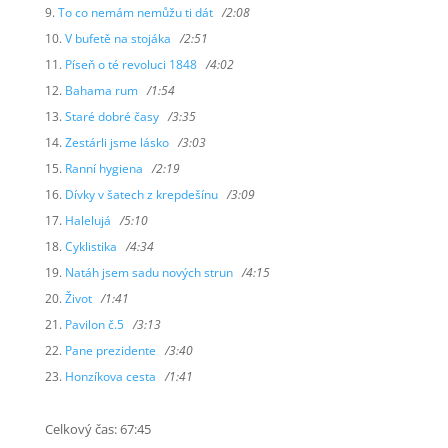
To co nemám nemůžu ti dát
/2:08
V bufetě na stojáka
/2:51
Píseň o té revoluci 1848
/4:02
Bahama rum
/1:54
Staré dobré časy
/3:35
Zestárli jsme lásko
/3:03
Ranní hygiena
/2:19
Dívky v šatech z krepdešínu
/3:09
Halelujá
/5:10
Cyklistika
/4:34
Natáh jsem sadu nových strun
/4:15
Život
/1:41
Pavilon č.5
/3:13
Pane prezidente
/3:40
Honzíkova cesta
/1:41
Celkový čas: 67:45