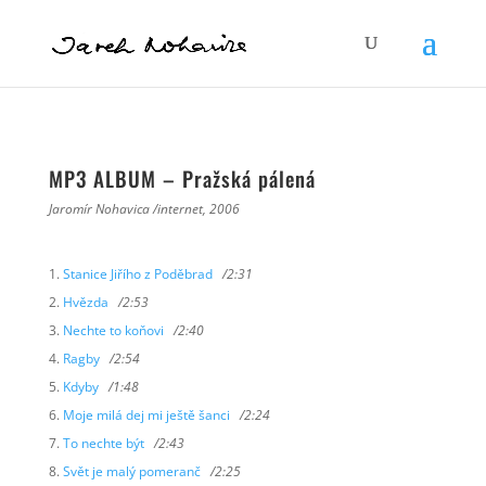
MP3 ALBUM – Pražská pálená
Jaromír Nohavica /internet, 2006
Stanice Jiřího z Poděbrad
/2:31
Hvězda
/2:53
Nechte to koňovi
/2:40
Ragby
/2:54
Kdyby
/1:48
Moje milá dej mi ještě šanci
/2:24
To nechte být
/2:43
Svět je malý pomeranč
/2:25