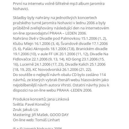
První na internetu volně šiřitelné mp3 album Jaromíra
Nohavici.
Skladby byly nahrány na jednotlivých koncertech
pražského turné Jaromíra Nohavici v lednu 2006 a byly
průběžně zveřejňovány následující den na internetovém
on-line zpravodajství PRAHA – LEDEN 2006.
Nahráno živě v Divadle pod Palmovkou 15.1.2006 (1, 2),
Klubu Mlejn 16.1.2006 (3, 4), Švandově divadle 17.1.2006
(5, 6), Paláci Akropolis 18.1.2006 (7,8), Branickém divadle
19.1.2006 (10), v aule FF UK 20.1.2006 (11, 12), Divadle Na
Fidlovačce 22.1.2006 (9, 13, 14), KD Gong 23.1.2006 (15,
16), Lucerně 24.1.2006 (17, 23), Divadle Kalich 25.1.2006
(18, 19, 20), KC Novodvorská 26.1.2006 (21, 22).
Do soutěže o nejlepší návrh obalu CD bylo zasláno 114
návrhů, ze kterých vybrali čtenáři webu hlasováním jako
nejoblíbenější návrh autora Vhrsti. Ostatní návrhy jsou k
dispozici na on-line webu PRAHA -LEDEN 2006.
Produkce koncertů: Jana Linková
Světla: Pavel Konečný
Zvuk: Jakub Lis
Mastering: Jiří Mašek, GOOD DAY
On-line web: Tomáš Linhart
℗ + © Jaromír Nohavica 2006