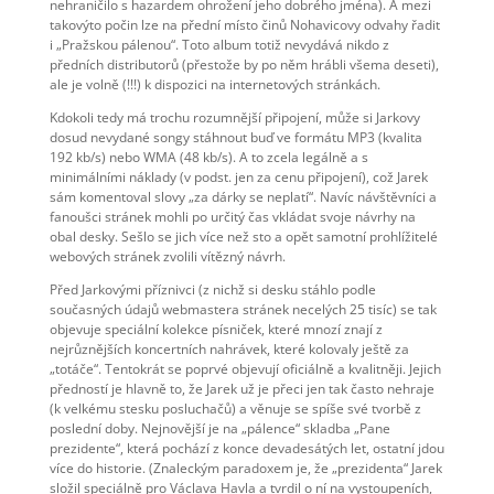
nehraničilo s hazardem ohrožení jeho dobrého jména). A mezi
takovýto počin lze na přední místo činů Nohavicovy odvahy řadit
i „Pražskou pálenou“. Toto album totiž nevydává nikdo z
předních distributorů (přestože by po něm hrábli všema deseti),
ale je volně (!!!) k dispozici na internetových stránkách.
Kdokoli tedy má trochu rozumnější připojení, může si Jarkovy
dosud nevydané songy stáhnout buď ve formátu MP3 (kvalita
192 kb/s) nebo WMA (48 kb/s). A to zcela legálně a s
minimálními náklady (v podst. jen za cenu připojení), což Jarek
sám komentoval slovy „za dárky se neplatí“. Navíc návštěvníci a
fanoušci stránek mohli po určitý čas vkládat svoje návrhy na
obal desky. Sešlo se jich více než sto a opět samotní prohlížitelé
webových stránek zvolili vítězný návrh.
Před Jarkovými příznivci (z nichž si desku stáhlo podle
současných údajů webmastera stránek necelých 25 tisíc) se tak
objevuje speciální kolekce písniček, které mnozí znají z
nejrůznějších koncertních nahrávek, které kolovaly ještě za
„totáče“. Tentokrát se poprvé objevují oficiálně a kvalitněji. Jejich
předností je hlavně to, že Jarek už je přeci jen tak často nehraje
(k velkému stesku posluchačů) a věnuje se spíše své tvorbě z
poslední doby. Nejnovější je na „pálence“ skladba „Pane
prezidente“, která pochází z konce devadesátých let, ostatní jdou
více do historie. (Znaleckým paradoxem je, že „prezidenta“ Jarek
složil speciálně pro Václava Havla a tvrdil o ní na vystoupeních,