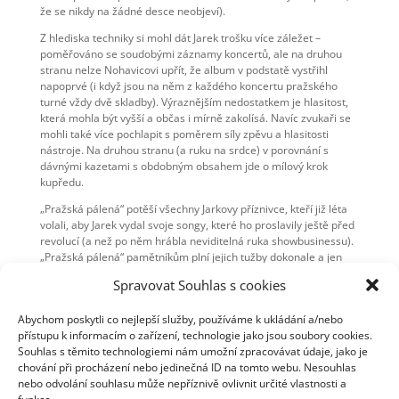
že se nikdy na žádné desce neobjeví).
Z hlediska techniky si mohl dát Jarek trošku více záležet –
poměřováno se soudobými záznamy koncertů, ale na druhou
stranu nelze Nohavicovi upřít, že album v podstatě vystřihl
napoprvé (i když jsou na něm z každého koncertu pražského
turné vždy dvě skladby). Výraznějším nedostatkem je hlasitost,
která mohla být vyšší a občas i mírně zakolísá. Navíc zvukaři se
mohli také více pochlapit s poměrem síly zpěvu a hlasitosti
nástroje. Na druhou stranu (a ruku na srdce) v porovnání s
dávnými kazetami s obdobným obsahem jde o mílový krok
kupředu.
„Pražská pálená“ potěší všechny Jarkovy příznivce, kteří již léta
volali, aby Jarek vydal svoje songy, které ho proslavily ještě před
revolucí (a než po něm hrábla neviditelná ruka showbusinessu).
„Pražská pálená“ pamětníkům plní jejich tužby dokonale a jen
škarohlíd by mohl volat po dalším bratříčkovi těchto raritních
Spravovat Souhlas s cookies
písniček.
Podrobnosti o turné, nahrávání, návrzích obalů desky, skladby k
Abychom poskytli co nejlepší služby, používáme k ukládání a/nebo
stáhnutí a další věci naleznete na
přístupu k informacím o zařízení, technologie jako jsou soubory cookies.
https://www.nohavica.cz/praha2006/
Souhlas s těmito technologiemi nám umožní zpracovávat údaje, jako je
chování při procházení nebo jedinečná ID na tomto webu. Nesouhlas
nebo odvolání souhlasu může nepříznivě ovlivnit určité vlastnosti a