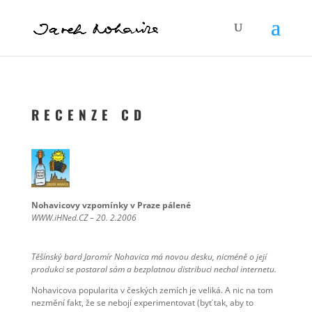
R E C E N Z E C D
Nohavicovy vzpomínky v Praze pálené
WWW.iHNed.CZ – 20. 2.2006
Těšínský bard Jaromír Nohavica má novou desku, nicméně o její
produkci se postaral sám a bezplatnou distribuci nechal internetu.
Nohavicova popularita v českých zemích je veliká. A nic na tom
nezmění fakt, že se nebojí experimentovat (byť tak, aby to